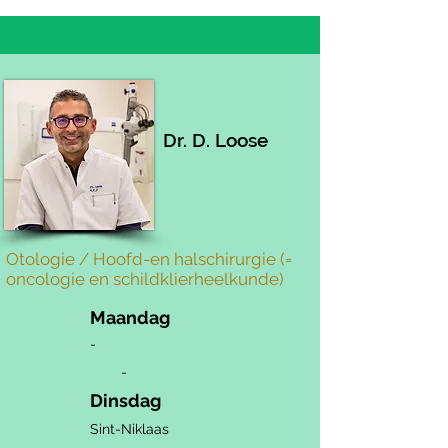
Afsprakendienst -
03 760 6060
Secretariaat -
03 760 2323
Dr. D. Loose
Otologie / Hoofd-en halschirurgie (=
oncologie en schildklierheelkunde)
Maandag
-
-
Dinsdag
Sint-Niklaas