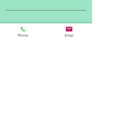
Phone
Email
Dr. A. De Wit
Algemene NKO
Maandag
Temse
-
Dinsdag
-