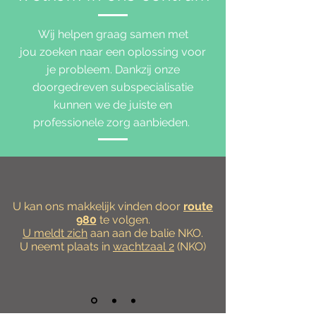
Wij helpen graag samen met
jou zoeken naar een oplossing voor
je probleem. Dankzij onze
doorgedreven subspecialisatie
kunnen we de juiste en
professionele zorg aanbieden.
U kan ons makkelijk vinden door
route
980
te volgen.
U meldt zich
aan aan de balie NKO.
U neemt plaats in
wachtzaal 2
(NKO)