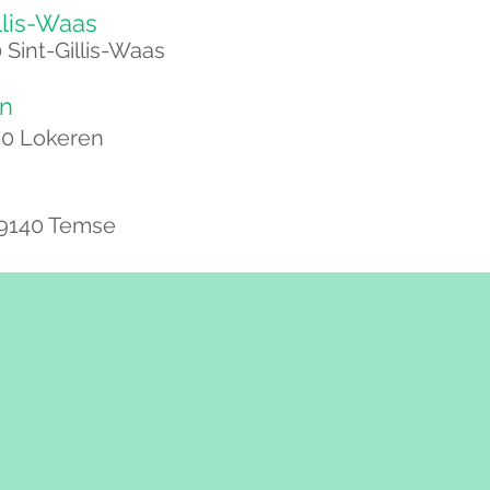
lis-Waas​
Sint-Gillis-Waas​​
n​
60 Lokeren​
 9140 Temse​