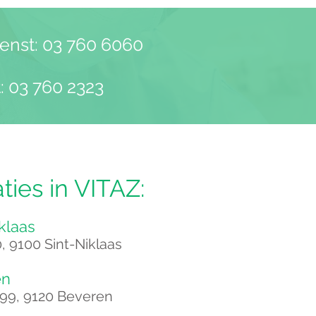
enst: 03 760 6060
: 03 760 2323
ies in VITAZ:
klaas
0, 9100 Sint-Niklaas
n​
99, 9120 Beveren​